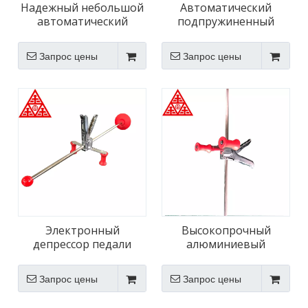
Надежный небольшой
Автоматический
автоматический
подпружиненный
депрессор педали
депрессор педали
тормоза
тормоза автомобиля
Запрос цены
Запрос цены
Электронный
Высокопрочный
депрессор педали
алюминиевый
тормоза для грузовика
депрессор педали
тормоза грузовика
Запрос цены
Запрос цены